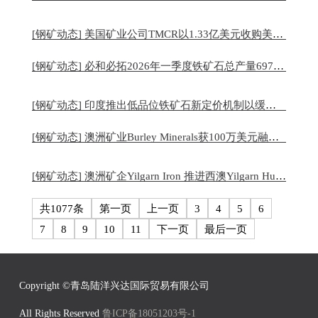
[钢矿动态] 美国矿业公司TMCR以1.33亿美元收购美国明尼苏达州铁矿权益，进军铁矿领域
[钢矿动态] 必和必拓2026年一季度铁矿石总产量6975.2万吨，同比增长2.8%
[钢矿动态] 印度推出低品位铁矿石新定价机制以缓解高品矿枯竭
[钢矿动态] 澳洲矿业Burley Minerals获100万美元融资，以钻探其皮尔巴拉铁矿石项目
[钢矿动态] 澳洲矿企Yilgarn Iron 推进西澳Yilgarn Hub铁矿项目复产
共1077条
第一页
上一页
3
4
5
6
7
8
9
10
11
下一页
最后一页
Copyright ©青岛陆洋兴达国际贸易有限公司
All Rights Reserved 
鲁ICP备18051203号-1